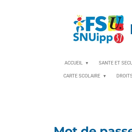
Passer
au
contenu
principal
ACCUEIL
SANTE ET SEC
CARTE SCOLAIRE
DROITS
Mot de passe