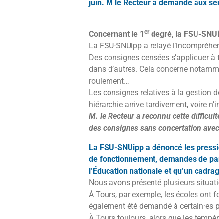
juin. M le Recteur a demandé aux serv
er
Concernant le 1
degré, la FSU-SNUip
La FSU-SNUipp a relayé l’incompréhe
Des consignes censées s’appliquer à to
dans d’autres. Cela concerne notamment
roulement…
Les consignes relatives à la gestion
hiérarchie arrive tardivement, voire n’i
M. le Recteur a reconnu cette difficul
des consignes sans concertation avec l
La FSU-SNUipp a dénoncé les pressio
de fonctionnement, demandes de part
l’Éducation nationale et qu’un cadrag
Nous avons présenté plusieurs situati
À Tours, par exemple, les écoles ont fo
également été demandé à certain·es per
À Tours toujours, alors que les tempér