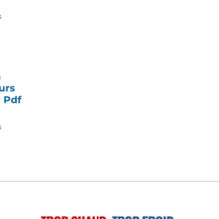
s
m
urs
e Pdf
s