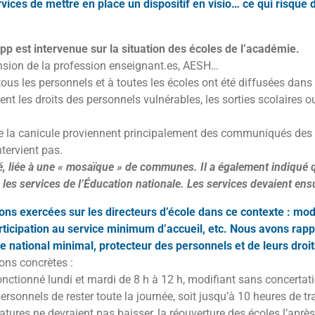
ices de mettre en place un dispositif en visio… ce qui risque d’
p est intervenue sur la situation des écoles de l’académie.
nsion de la profession enseignant.es, AESH…
us les personnels et à toutes les écoles ont été diffusées dans 
 les droits des personnels vulnérables, les sorties scolaires ou
 de la canicule proviennent principalement des communiqués des
ntervient pas.
té, liée à une « mosaïque » de communes. Il a également indiqué 
es services de l’Éducation nationale. Les services devaient ensui
ns exercées sur les directeurs d’école dans ce contexte : mod
icipation au service minimum d’accueil, etc. Nous avons rapp
e national minimal, protecteur des personnels et de leurs droit
ons concrètes :
nctionné lundi et mardi de 8 h à 12 h, modifiant sans concertation
sonnels de rester toute la journée, soit jusqu’à 10 heures de tra
atures ne devraient pas baisser, la réouverture des écoles l’aprè