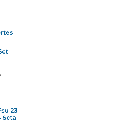
rtes
Sct
s
Fsu 23
3 Scta