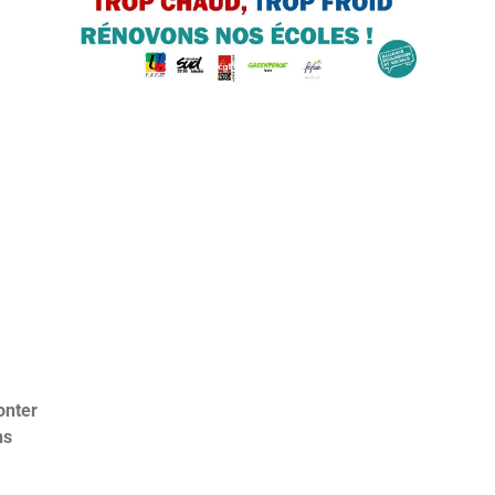
onter
ns